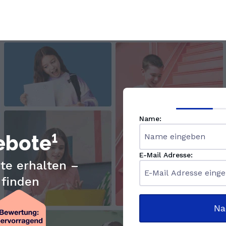
Name:
ebote¹
E-Mail Adresse:
te erhalten –
 finden
Na